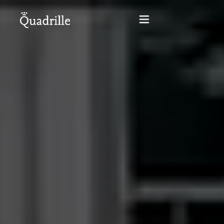
Home
Hotel adults only
Rooms
Offers
SPA
The White Rabbit Restaurant
Conferences