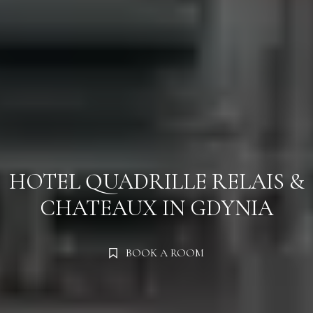
Zameldować się
Zameldować się
HOTEL QUADRILLE
RELAIS &
CHATEAUX IN GDYNIA
Wymeldować się
Wymeldować się
BOOK A ROOM
Dorośli
Dorośli
Dzieci
Dzieci
1
1
0
0