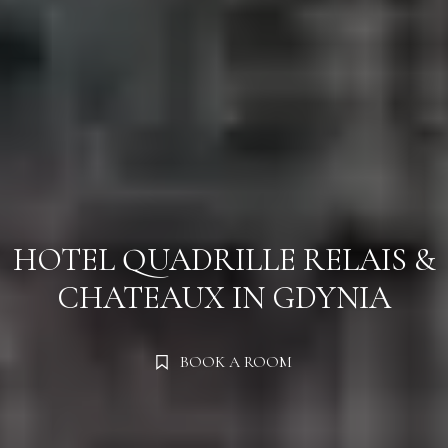
Zameldować się
Zameldować się
HOTEL QUADRILLE
RELAIS &
CHATEAUX IN GDYNIA
Wymeldować się
Wymeldować się
BOOK A ROOM
Dorośli
Dorośli
Dzieci
Dzieci
1
1
0
0