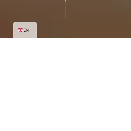
EN
We are proud to have joined the ranks of exceptional hotels
recognised
two Michelin stars
for the year 2025.