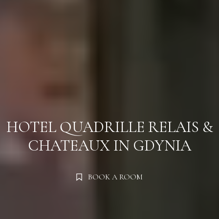
Zameldować się
Zameldować się
HOTEL QUADRILLE
RELAIS &
CHATEAUX IN GDYNIA
Wymeldować się
Wymeldować się
BOOK A ROOM
Dorośli
Dorośli
Dzieci
Dzieci
1
1
0
0