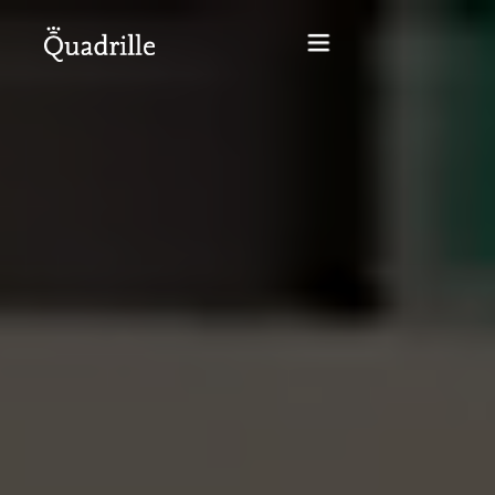
Home
Hotel adults only
Rooms
Offers
SPA
The White Rabbit Restaurant
Conferences