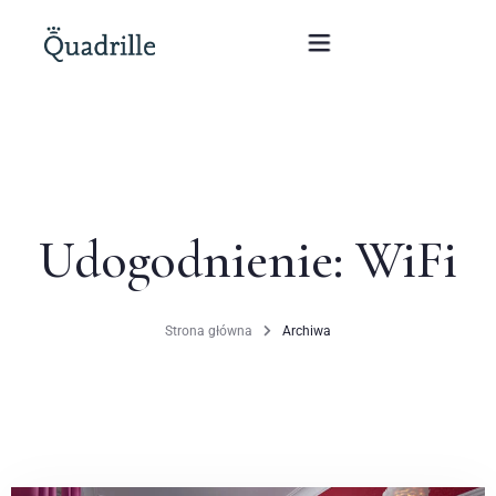
Home
Hotel dla dorosłych
Udogodnienie:
WiFi
Pokoje
Pakiety
Strona główna
Archiwa
SPA
Restauracja Biały Królik
Konferencje