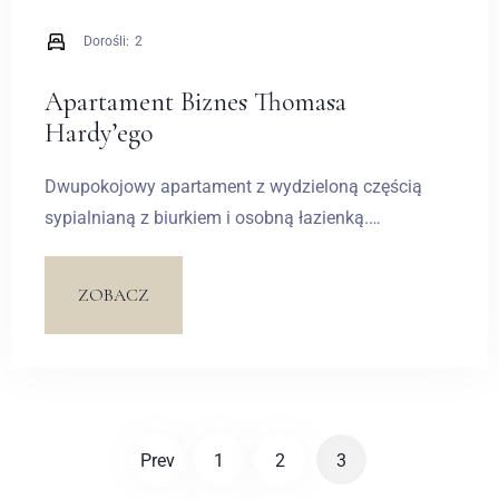
Dorośli:
2
Apartament Biznes Thomasa
Hardy’ego
Dwupokojowy apartament z wydzieloną częścią
sypialnianą z biurkiem i osobną łazienką.
Przestronny salon posiada komfortowy kącik
kanapowy oraz drugą łazienkę. Całości dopełnia
ZOBACZ
taras wychodzący na malowniczy staw.
Zameldować się
Prev
1
2
3
Wymeldować się