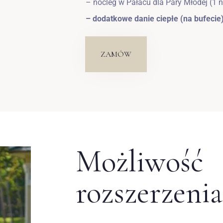
– nocleg w Pałacu dla Pary Młodej (1 n
Wymeldować się
– dodatkowe danie ciepłe (na bufecie
ZAMÓW
Dorośli
Dzieci
1
0
SZUKAJ
Możliwość
rozszerzenia