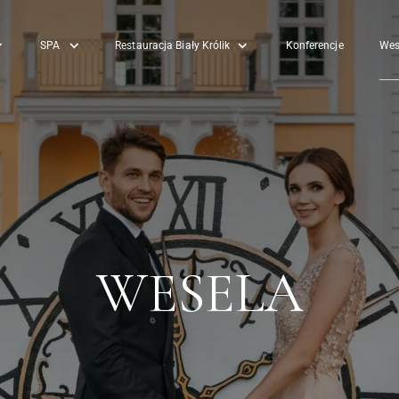
SPA
Restauracja Biały Królik
Konferencje
Wes
WESELA