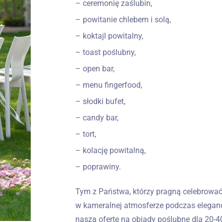
– ceremonię zaślubin,
– powitanie chlebem i solą,
– koktajl powitalny,
– toast poślubny,
– open bar,
– menu fingerfood,
– słodki bufet,
– candy bar,
– tort,
– kolację powitalną,
– poprawiny.
Tym z Państwa, którzy pragną celebrować
w kameralnej atmosferze podczas eleganc
naszą ofertę na obiady poślubne dla 20-4