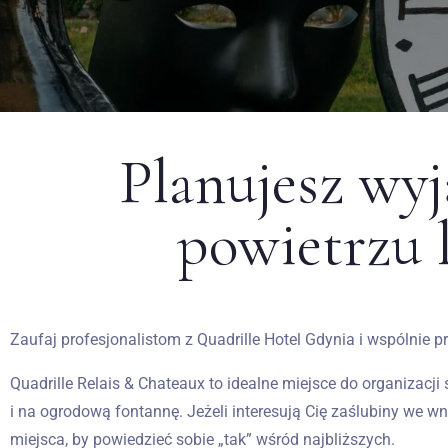
Planujesz wy
powietrzu l
Zaufaj profesjonalistom z Quadrille Hotel Gdynia i wspólnie
Quadrille Relais & Chateaux to idealne miejsce do organizac
i na ogrodową fontannę. Jeżeli interesują Cię zaślubiny we w
miejsca, by powiedzieć sobie „tak” wśród najbliższych.