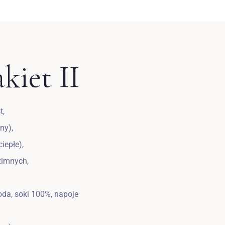
kiet II
t,
ny),
iepłe),
zimnych,
da, soki 100%, napoje