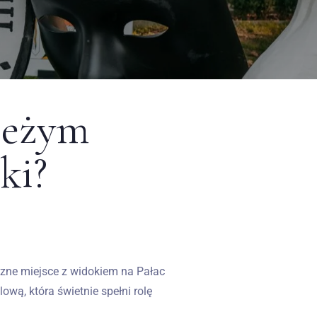
ieżym
ki?
czne miejsce z widokiem na Pałac
wą, która świetnie spełni rolę