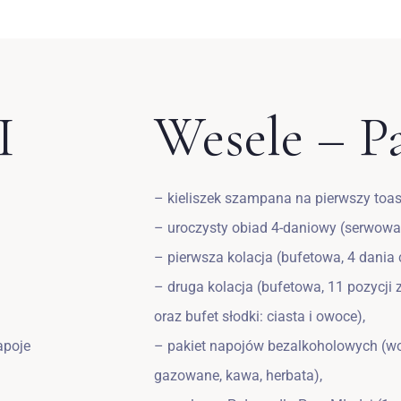
I
Wesele – Pa
– kieliszek szampana na pierwszy toas
– uroczysty obiad 4-daniowy (serwowa
– pierwsza kolacja (bufetowa, 4 dania c
– druga kolacja (bufetowa, 11 pozycji 
oraz bufet słodki: ciasta i owoce),
apoje
– pakiet napojów bezalkoholowych (wo
Zameldować się
gazowane, kawa, herbata),