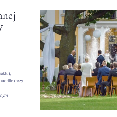
anej
y
ektu),
adrille (przy
ełnym