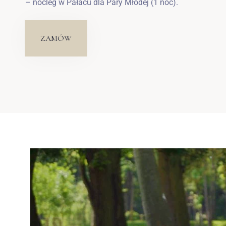
– nocleg w Pałacu dla Pary Młodej (1 noc).
ZAMÓW