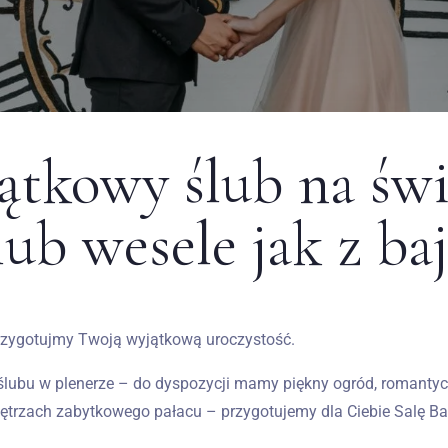
jątkowy ślub na św
ub wesele jak z baj
 przygotujmy Twoją wyjątkową uroczystość.
ji ślubu w plenerze – do dyspozycji mamy piękny ogród, romanty
nętrzach zabytkowego pałacu – przygotujemy dla Ciebie Salę Balo