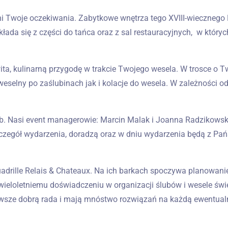
ełni Twoje oczekiwania. Zabytkowe wnętrza tego XVIII-wieczneg
składa się z części do tańca oraz z sal restauracyjnych, w któr
ita, kulinarną przygodę w trakcie Twojego wesela. W trosce o 
eselny po zaślubinach jak i kolacje do wesela. W zależności
ób. Nasi event managerowie: Marcin Malak i Joanna Radzikow
czegół wydarzenia, doradzą oraz w dniu wydarzenia będą z Pań
Quadrille Relais & Chateaux. Na ich barkach spoczywa planowan
wieloletniemu doświadczeniu w organizacji ślubów i wesele świ
awsze dobrą rada i mają mnóstwo rozwiązań na każdą ewentual