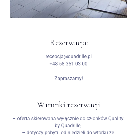
Zameldować się
Rezerwacja:
Wymeldować się
recepcja@quadrille.pl
+48 58 351 03 00
Dorośli
Dzieci
Zapraszamy!
1
0
SZUKAJ
Warunki rezerwacji
– oferta skierowana wyłącznie do członków Quality
by Quadrille;
– dotyczy pobytu od niedzieli do wtorku ze