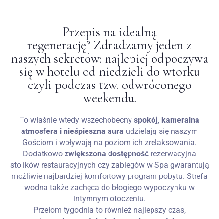
Wesela
Przepis na idealną
regenerację? Zdradzamy jeden z
Blog
naszych sekretów: najlepiej odpoczywa
się w hotelu od niedzieli do wtorku
Kontakt
czyli podczas tzw. odwróconego
weekendu.
PL
To właśnie wtedy wszechobecny
spokój, kameralna
atmosfera i nieśpieszna aura
udzielają się naszym
Gościom i wpływają na poziom ich zrelaksowania.
Dodatkowo
zwiększona dostępność
rezerwacyjna
stolików restauracyjnych czy zabiegów w Spa gwarantują
możliwie najbardziej komfortowy program pobytu. Strefa
wodna także zachęca do błogiego wypoczynku w
intymnym otoczeniu.
Przełom tygodnia to również najlepszy czas,