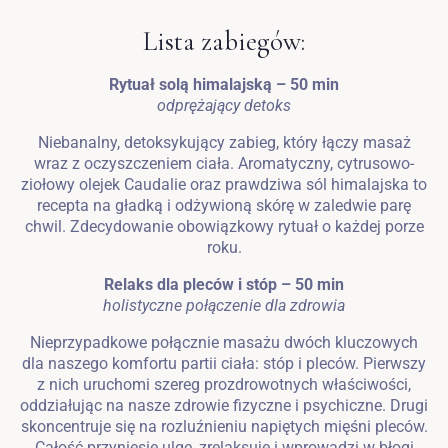
Lista zabiegów:
Rytuał solą himalajską – 50 min
odprężający detoks
Niebanalny, detoksykujący zabieg, który łączy masaż
wraz z oczyszczeniem ciała. Aromatyczny, cytrusowo-
ziołowy olejek Caudalie oraz prawdziwa sól himalajska to
recepta na gładką i odżywioną skórę w zaledwie parę
chwil. Zdecydowanie obowiązkowy rytuał o każdej porze
roku.
Relaks dla pleców i stóp – 50 min
holistyczne połączenie dla zdrowia
Nieprzypadkowe połącznie masażu dwóch kluczowych
dla naszego komfortu partii ciała: stóp i pleców. Pierwszy
z nich uruchomi szereg prozdrowotnych właściwości,
oddziałując na nasze zdrowie fizyczne i psychiczne. Drugi
skoncentruje się na rozluźnieniu napiętych mięśni pleców.
Całość przyniesie ulgę, zrelaksuje i wprowadzi w błogi