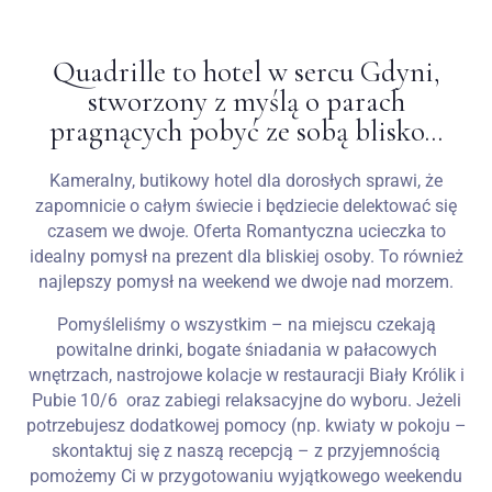
Wesela
Quadrille to hotel w sercu Gdyni,
stworzony z myślą o parach
Blog
pragnących pobyć ze sobą blisko…
Kontakt
Kameralny, butikowy hotel dla dorosłych sprawi, że
zapomnicie o całym świecie i będziecie delektować się
PL
czasem we dwoje. Oferta Romantyczna ucieczka to
idealny pomysł na prezent dla bliskiej osoby. To również
najlepszy pomysł na weekend we dwoje nad morzem.
Pomyśleliśmy o wszystkim – na miejscu czekają
powitalne drinki, bogate śniadania w pałacowych
wnętrzach, nastrojowe kolacje w restauracji Biały Królik i
Pubie 10/6 oraz zabiegi relaksacyjne do wyboru. Jeżeli
potrzebujesz dodatkowej pomocy (np. kwiaty w pokoju –
skontaktuj się z naszą recepcją – z przyjemnością
pomożemy Ci w przygotowaniu wyjątkowego weekendu