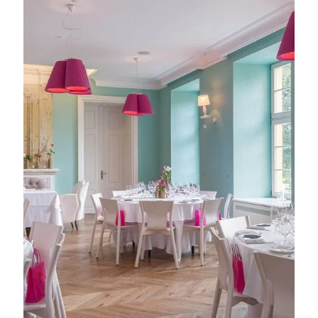
Wymeldować się
Dorośli
Dzieci
1
0
SZUKAJ