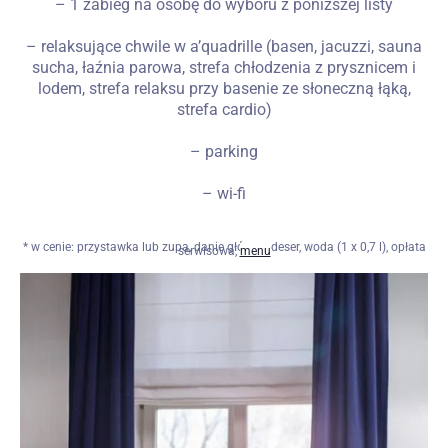
– 1 zabieg na osobę do wyboru z poniższej listy
– relaksujące chwile w a’quadrille (basen, jacuzzi, sauna
sucha, łaźnia parowa, strefa chłodzenia z prysznicem i
lodem, strefa relaksu przy basenie ze słoneczną łąką,
strefa cardio)
– parking
– wi-fi
* w cenie: przystawka lub zupa, danie główne, deser, woda (1 x 0,7 l), opłata
serwisowa,
menu