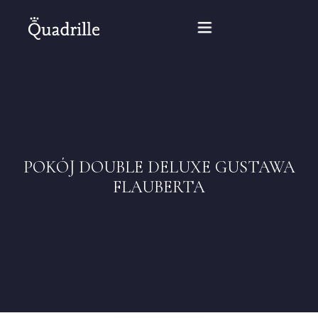
Home
Hotel dla dorosłych
POKÓJ DOUBLE DELUXE GUSTAWA
Pokoje
FLAUBERTA
Pakiety
SPA
Restauracja Biały Królik
Konferencje