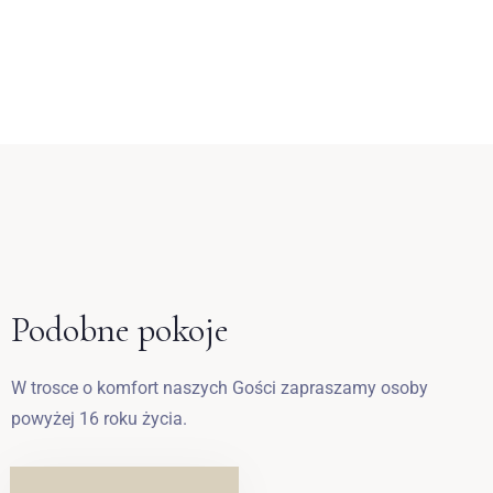
Zameldować się
Wymeldować się
Podobne pokoje
Dorośli
Dzieci
W trosce o komfort naszych Gości zapraszamy osoby
1
0
powyżej 16 roku życia.
SZUKAJ