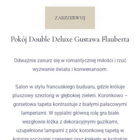
Wesela
ZAREZERWUJ
Blog
Pokój Double Deluxe Gustawa Flauberta
Kontakt
Odważnie zanurz się w romantycznej miłości i rzuć
PL
wyzwanie światu i konwenansom.
Salon w stylu francuskiego buduaru, gdzie króluje
pluszowy szezlong w głębokiej zieleni. Koronkowo –
gorsetowa tapeta kontrastuje z białymi pałacowymi
lamperiami. W sypialni główną rolę gra białe
wezgłowie łóżka z dekoracyjnymi guzikami,
uzupełnione lampami z piór, koronkową tapetą w
kolorze soczystej czerwieni oraz kinkiety w kształcie