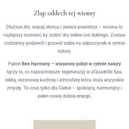
Złap oddech tej wiosny
Wesela
Dłuższe dni, więcej słońca i świeże powietrze – wiosna to
Blog
najlepszy moment, by zrobić dla siebie coś dobrego. Zostaw
codzienny pośpiech i pozwól sobie na odpoczynek w rytmie
Kontakt
natury.
PL
Pakiet
Bee Harmony – wiosenny pobyt w rytmie natury
łączy to, co najważniejsze: regenerację w a’Quadrille Spa,
lekką, sezonową kuchnię i atmosferę która otula wszystkie
zmysły.
To czas tylko dla Ciebie – spokojny, harmonijny i
pełen nowej dobrej energii.