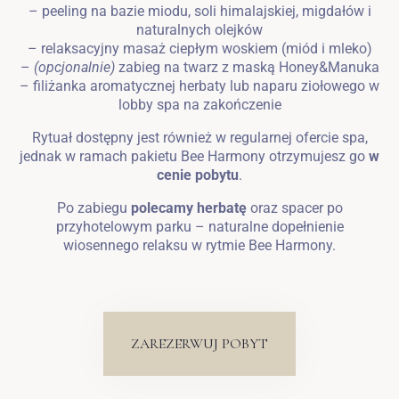
– peeling na bazie miodu, soli himalajskiej, migdałów i
naturalnych olejków
– relaksacyjny masaż ciepłym woskiem (miód i mleko)
–
(opcjonalnie)
zabieg na twarz z maską Honey&Manuka
– filiżanka aromatycznej herbaty lub naparu ziołowego w
lobby spa na zakończenie
Rytuał dostępny jest również w regularnej ofercie spa,
jednak w ramach pakietu Bee Harmony otrzymujesz go
w
cenie pobytu
.
Po zabiegu
polecamy herbatę
oraz spacer po
przyhotelowym parku – naturalne dopełnienie
wiosennego relaksu w rytmie Bee Harmony.
ZAREZERWUJ POBYT