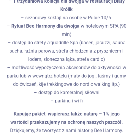
–
1 trzydaniowa kolacja dla dwojga w restauracji Biały
Królik
– sezonowy koktajl na osobę w Pubie 10/6
–
Rytuał Bee Harmony dla dwojga
w hotelowym SPA
(90
min)
– dostęp do strefy a’quadrille Spa (basen, jacuzzi, sauna
sucha, łaźnia parowa, strefa chłodzenia z prysznicem i
lodem, słoneczna łąka, strefa cardio)
– możliwość wypożyczenia akcesoriów do aktywności w
parku lub w wewnątrz hotelu (maty do jogi, taśmy i gumy
do ćwiczeń, kije trekkingowe do nordic walking itp.)
– dostęp do kameralnej siłowni
– parking i wi-fi
Kupując pakiet, wspierasz także naturę – 1% jego
wartości przekazujemy na ochronę naszych pszczół.
Dziękujemy, że tworzysz z nami historię Bee Harmony.