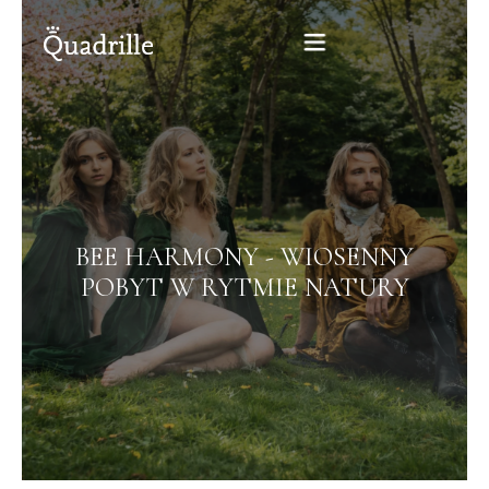
Home
Hotel dla dorosłych
BEE HARMONY - WIOSENNY
Pokoje
POBYT W RYTMIE NATURY
Pakiety
SPA
Restauracja Biały Królik
Konferencje