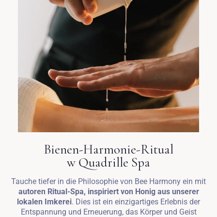
Anreise
Abreise
Bienen-Harmonie-Ritual
w Quadrille Spa
Erwachsene
Kinder
1
0
Tauche tiefer in die Philosophie von Bee Harmony ein mit
autoren Ritual-Spa, inspiriert von Honig aus unserer
lokalen Imkerei
. Dies ist ein einzigartiges Erlebnis der
SUCHE
Entspannung und Erneuerung, das Körper und Geist