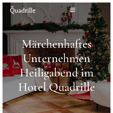
Startseite
Märchenhaftes
Hotel für Erwachsene
Unternehmen
Zimmer
Heiligabend im
Pakete
Hotel Quadrille
SPA
Weißes Kaninchen Restaurant
Konferenzen