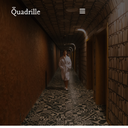
Startseite
Hotel für Erwachsene
Zimmer
Pakete
SPA
Weißes Kaninchen Restaurant
Konferenzen