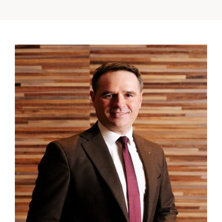
Anreise
Abreise
Erwachsene
Kinder
1
0
SUCHE