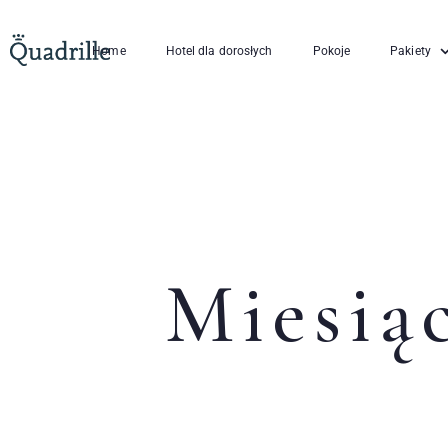
Home
Hotel dla dorosłych
Pokoje
Pakiety
Miesią