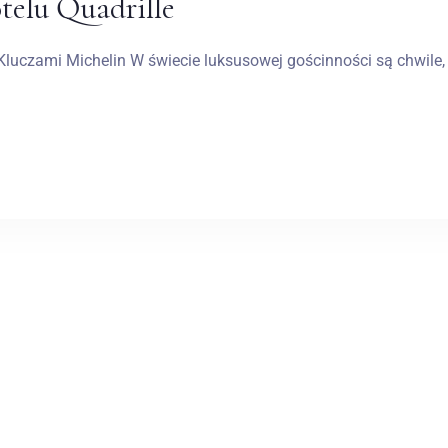
telu Quadrille
Kluczami Michelin W świecie luksusowej gościnności są chwile, 
Zameldować się
Wymeldować się
Dorośli
Dzieci
1
0
SZUKAJ