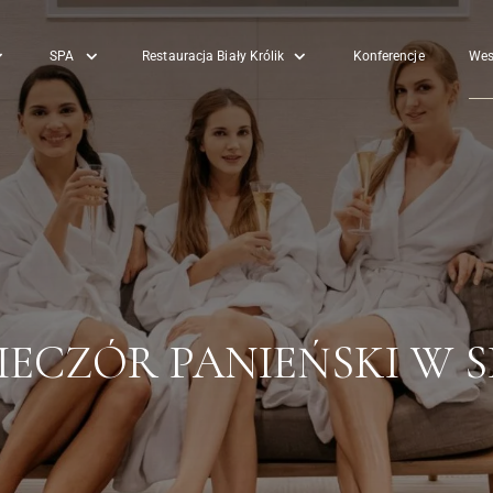
SPA
Restauracja Biały Królik
Konferencje
Wes
IECZÓR PANIEŃSKI W S