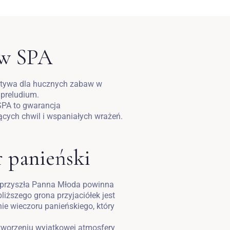
 w SPA
natywa dla hucznych zabaw w
 preludium.
SPA to gwarancja
cych chwil i wspaniałych wrażeń.
r panieński
” przyszła Panna Młoda powinna
liższego grona przyjaciółek jest
ie wieczoru panieńskiego, który
worzeniu wyjątkowej atmosfery