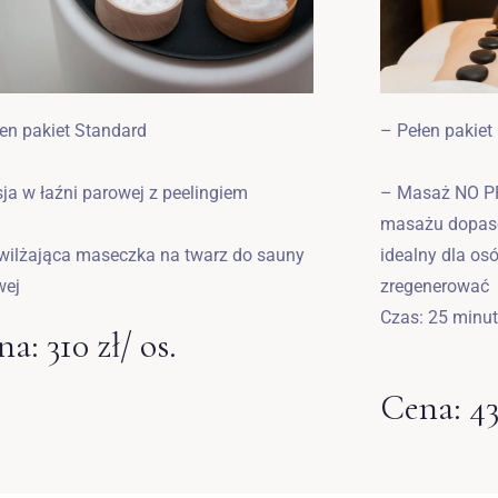
en pakiet Standard
– Pełen pakiet
ja w łaźni parowej z peelingiem
– Masaż NO PR
masażu dopaso
wilżająca maseczka na twarz do sauny
idealny dla osó
wej
zregenerować
Czas: 25 minut
a: 310 zł/ os.
Cena: 43