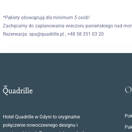
*Pakiety obowiązują dla minimum 5 osób!
Zachęcamy do zaplanowania wieczoru panieńskiego nad morz
Rezerwacja: spa@quadrille.pl , +48 58 351 03 20
O
Pok
Hotel Quadrille w Gdyni to oryginalne
połączenie nowoczesnego designu i
Pak