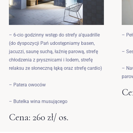
– Peł
– 6-cio godzinny wstęp do strefy a’quadrille
(do dyspozycji Pań udostępniamy basen,
– Ses
jacuzzi, saunę suchą, łaźnię parową, strefę
chłodzenia z prysznicami i lodem, strefę
– Na
relaksu ze słoneczną łąką oraz strefę cardio)
paro
– Patera owoców
Cen
– Butelka wina musującego
Cena: 260 zł/ os.