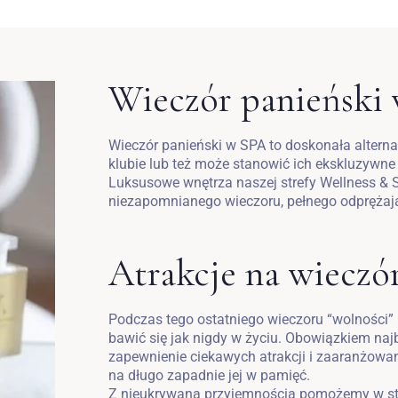
Wieczór panieński
Wieczór panieński w SPA to doskonała alter
klubie lub też może stanowić ich ekskluzywne
Luksusowe wnętrza naszej strefy Wellness & 
niezapomnianego wieczoru, pełnego odprężają
Atrakcje na wieczó
Podczas tego ostatniego wieczoru “wolności
bawić się jak nigdy w życiu. Obowiązkiem najb
zapewnienie ciekawych atrakcji i zaaranżowan
na długo zapadnie jej w pamięć.
Z nieukrywaną przyjemnością pomożemy w st