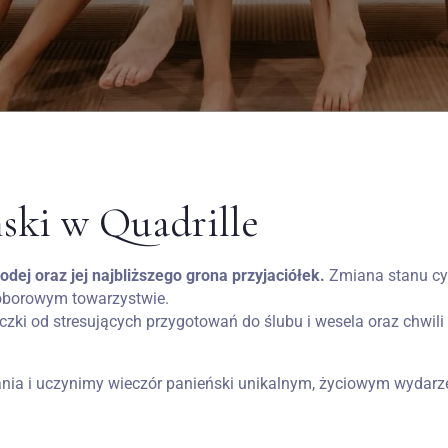
ski w Quadrille
dej oraz jej najbliższego grona przyjaciółek.
Zmiana stanu cyw
doborowym towarzystwie.
zki od stresujących przygotowań do ślubu i wesela oraz chwil
nia i uczynimy wieczór panieński unikalnym, życiowym wydarze