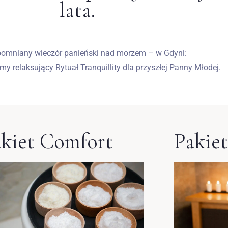
lata.
Wymeldować się
pomniany wieczór panieński nad morzem – w Gdyni:
y relaksujący Rytuał Tranquillity dla przyszłej Panny Młodej.
Dorośli
Dzieci
1
0
SZUKAJ
kiet Comfort
Pakiet