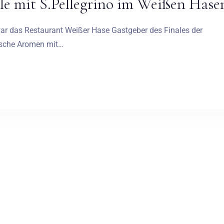
le mit S.Pellegrino im Weißen Hase
r das Restaurant Weißer Hase Gastgeber des Finales der
nische Aromen mit…
Anreise
Abreise
Erwachsene
Kinder
1
0
SUCHE