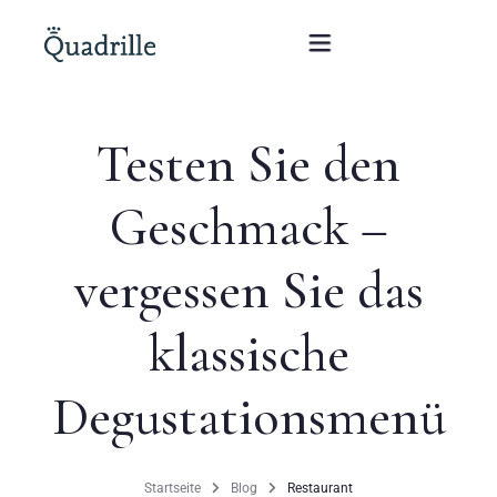
Testen Sie den
Startseite
Geschmack –
Hotel für Erwachsene
vergessen Sie das
Zimmer
Pakete
klassische
SPA
Degustationsmenü
Weißes Kaninchen Restaurant
Startseite
Blog
Restaurant
Konferenzen