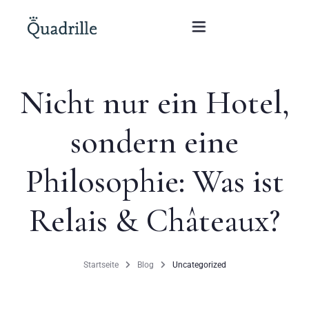
Nicht nur ein Hotel,
Startseite
sondern eine
Hotel für Erwachsene
Philosophie: Was ist
Zimmer
Pakete
Relais & Châteaux?
SPA
Startseite
Blog
Uncategorized
Weißes Kaninchen Restaurant
Konferenzen