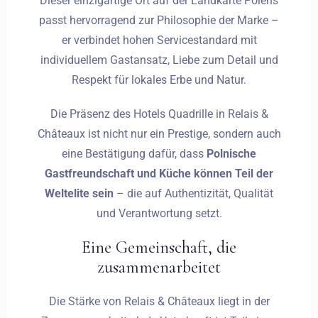
Dieser einzigartige Ort auf der Landkarte Polens
passt hervorragend zur Philosophie der Marke –
Abreise
er verbindet hohen Servicestandard mit
individuellem Gastansatz, Liebe zum Detail und
Respekt für lokales Erbe und Natur.
Erwachsene
Kinder
Die Präsenz des Hotels Quadrille in Relais &
1
0
Châteaux ist nicht nur ein Prestige, sondern auch
eine Bestätigung dafür, dass
Polnische
SUCHE
Gastfreundschaft und Küche können Teil der
Weltelite sein
– die auf Authentizität, Qualität
und Verantwortung setzt.
Eine Gemeinschaft, die
zusammenarbeitet
Die Stärke von Relais & Châteaux liegt in der