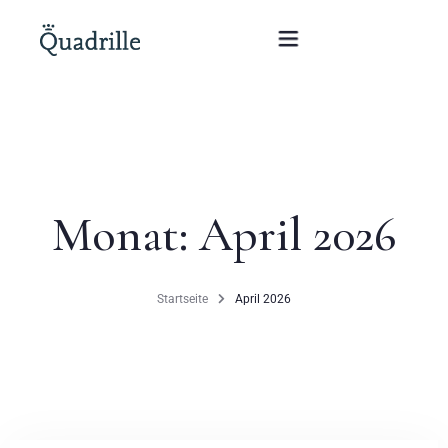
Startseite
Hotel für Erwachsene
Monat:
April 2026
Zimmer
Pakete
Startseite
April 2026
SPA
Weißes Kaninchen Restaurant
Konferenzen