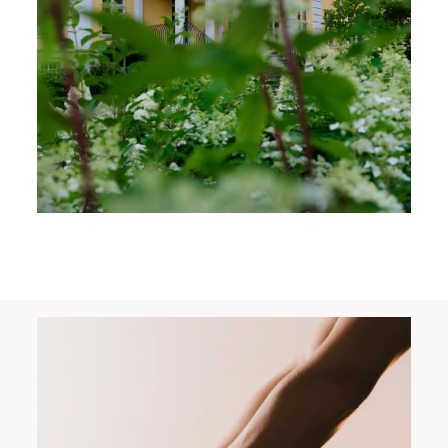
Zameldować się
Wymeldować się
Dorośli
Dzieci