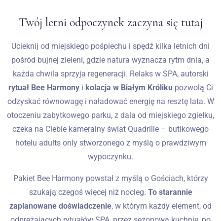
Twój letni odpoczynek zaczyna się tutaj
Wesela
Ucieknij od miejskiego pośpiechu i spędź kilka letnich dni
Blog
pośród bujnej zieleni, gdzie natura wyznacza rytm dnia, a
każda chwila sprzyja regeneracji. Relaks w SPA, autorski
Kontakt
rytuał Bee Harmony
i
kolacja w Białym Króliku
pozwolą Ci
PL
odzyskać równowagę i naładować energię na resztę lata. W
otoczeniu zabytkowego parku, z dala od miejskiego zgiełku,
czeka na Ciebie kameralny świat Quadrille – butikowego
hotelu adults only stworzonego z myślą o prawdziwym
wypoczynku.
Pakiet Bee Harmony powstał z myślą o Gościach, którzy
szukają czegoś więcej niż nocleg.
To starannie
zaplanowane doświadczenie
, w którym każdy element, od
odprężających rytuałów SPA, przez sezonową kuchnię, po