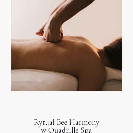
1
0
SZUKAJ
Rytuał Bee Harmony
w Quadrille Spa