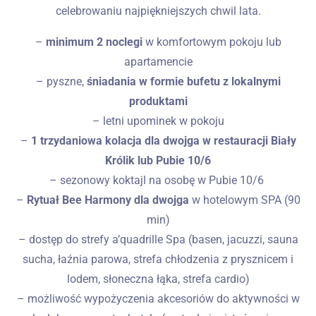
celebrowaniu najpiękniejszych chwil lata.
–
minimum 2 noclegi
w komfortowym pokoju lub
apartamencie
– pyszne,
śniadania w formie bufetu z lokalnymi
produktami
– letni upominek w pokoju
–
1 trzydaniowa kolacja dla dwojga w restauracji Biały
Królik lub Pubie 10/6
– sezonowy koktajl na osobę w Pubie 10/6
–
Rytuał Bee Harmony dla dwojga
w hotelowym SPA (90
min)
– dostęp do strefy a’quadrille Spa (basen, jacuzzi, sauna
sucha, łaźnia parowa, strefa chłodzenia z prysznicem i
lodem, słoneczna łąka, strefa cardio)
– możliwość wypożyczenia akcesoriów do aktywności w