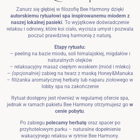
Zanurz się głębiej w filozofię Bee Harmony dzięki
autorskiemu rytuałowi spa inspirowanemu miodem z
naszej lokalnej pasieki
. To wyjątkowe doświadczenie
relaksu i odnowy, które koi ciało, wycisza umysł i pozwala
poczuć prawdziwą harmonię z naturą.
Etapy rytuału:
– peeling na bazie miodu, soli himalajskiej, migdałów i
naturalnych olejków
– relaksacyjny masaż ciepłym woskiem (miód i mleko)
–
(opcjonalnie)
zabieg na twarz z maską Honey&Manuka
– filiżanka aromatycznej herbaty lub naparu ziołowego w
lobby spa na zakończenie
Rytuał dostępny jest również w regularnej ofercie spa,
jednak w ramach pakietu Bee Harmony otrzymujesz go
w
cenie pobytu
.
Po zabiegu
polecamy herbatę
oraz spacer po
przyhotelowym parku – naturalne dopełnienie
wakacyjnego relaksu w rytmie Bee Harmony.