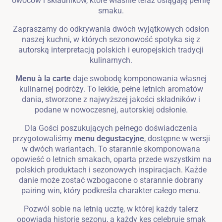
owoców i składników, które właśnie teraz osiągają pełnię
smaku.
Zapraszamy do odkrywania dwóch wyjątkowych odsłon
naszej kuchni, w których sezonowość spotyka się z
autorską interpretacją polskich i europejskich tradycji
kulinarnych.
Menu à la carte
daje swobodę komponowania własnej
kulinarnej podróży. To lekkie, pełne letnich aromatów
dania, stworzone z najwyższej jakości składników i
podane w nowoczesnej, autorskiej odsłonie.
Dla Gości poszukujących pełnego doświadczenia
przygotowaliśmy
menu degustacyjne
, dostępne w wersji
w dwóch wariantach. To starannie skomponowana
opowieść o letnich smakach, oparta przede wszystkim na
polskich produktach i sezonowych inspiracjach. Każde
danie może zostać wzbogacone o starannie dobrany
pairing win, który podkreśla charakter całego menu.
Pozwól sobie na letnią ucztę, w której każdy talerz
opowiada historię sezonu, a każdy kęs celebruje smak