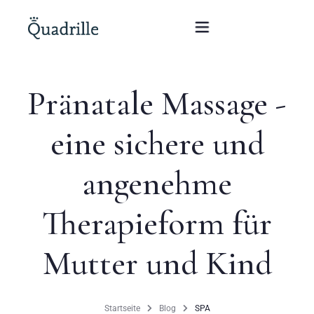
Pränatale Massage -
Startseite
eine sichere und
Hotel für Erwachsene
angenehme
Zimmer
Pakete
Therapieform für
SPA
Mutter und Kind
Weißes Kaninchen Restaurant
Startseite
Blog
SPA
Konferenzen