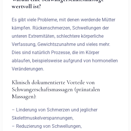
wertvoll ist?
Es gibt viele Probleme, mit denen werdende Mütter
kämpfen. Rückenschmerzen, Schwellungen der
unteren Extremitäten, schlechtere körperliche
Anreise
Verfassung, Gewichtszunahme und vieles mehr.
Dies sind natürlich Prozesse, die im Körper
ablaufen, beispielsweise aufgrund von hormonellen
Abreise
Veränderungen.
Klinisch dokumentierte Vorteile von
Erwachsene
Kinder
Schwangerschaftsmassagen (pränatalen
Massagen):
1
0
– Linderung von Schmerzen und jeglicher
Skelettmuskelverspannungen,
SUCHE
– Reduzierung von Schwellungen,