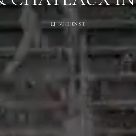
Abreise
Abreise
BUCHEN SIE
Erwachsene
Kinder
Erwachsene
Kinder
1
0
1
0
SUCHE
SUCHE