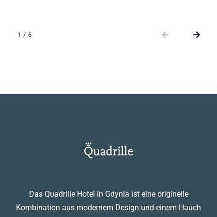
Lampen in Form von Vogelkäfigen und gedeckte
Farben verleihen dem Interieur einen Hauch von
Eleganz und Gelassenheit. Die verglaste Wand des
1
/
6
Badezimmers vermittelt ein Gefühl von Weite, und
der herrliche Blick aus dem Fenster auf den Park
vervollständigt die entspannende Atmosphäre.
Das Quadrille Hotel in Gdynia ist eine originelle
Kombination aus modernem Design und einem Hauch