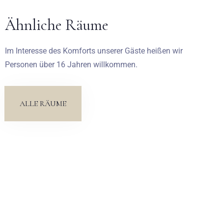
Ähnliche Räume
Abreise
Im Interesse des Komforts unserer Gäste heißen wir
Erwachsene
Kinder
Personen über 16 Jahren willkommen.
1
0
ALLE RÄUME
SUCHE