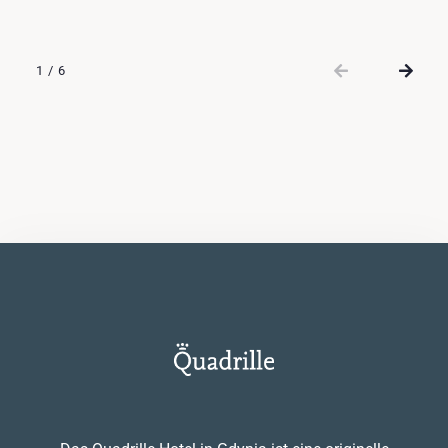
unterstreichen den avantgardistischen Charakter der
Räume. Die Quintessenz des Vintage-Stils - eine
Verschmelzung vergangener Epochen mit modernen
1
/
6
Elementen - erlaubt es Ihnen, Ihrer Fantasie freien
Lauf zu lassen.