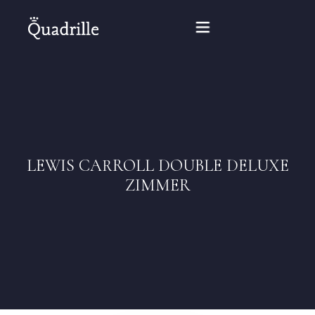
Startseite
Hotel für Erwachsene
LEWIS CARROLL DOUBLE DELUXE
Zimmer
ZIMMER
Pakete
SPA
Weißes Kaninchen Restaurant
Konferenzen