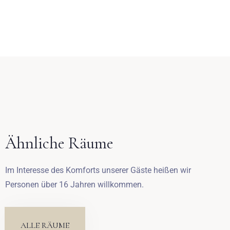
Anreise
Abreise
Ähnliche Räume
Erwachsene
Kinder
Im Interesse des Komforts unserer Gäste heißen wir
1
0
Personen über 16 Jahren willkommen.
SUCHE
ALLE RÄUME