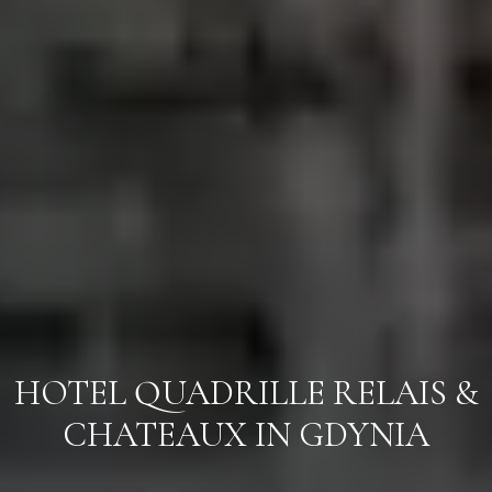
Anreise
Anreise
HOTEL QUADRILLE
RELAIS &
CHATEAUX IN GDYNIA
Abreise
Abreise