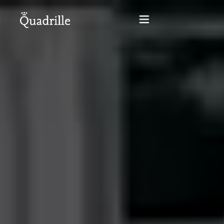
Startseite
Hotel für Erwachsene
Zimmer
Pakete
SPA
Weißes Kaninchen Restaurant
Konferenzen