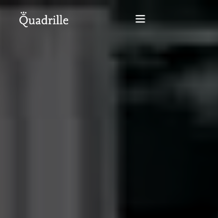
Startseite
Hotel für Erwachsene
Zimmer
Pakete
SPA
Weißes Kaninchen Restaurant
Konferenzen