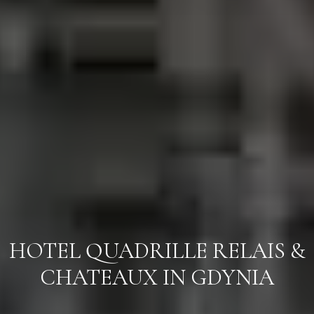
Anreise
Anreise
HOTEL QUADRILLE
RELAIS &
CHATEAUX IN GDYNIA
Abreise
Abreise