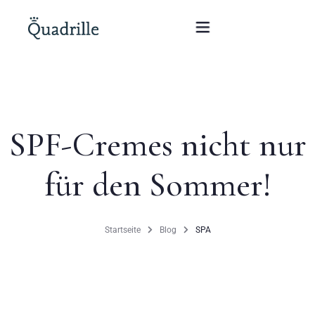
Startseite
SPF-Cremes nicht nur
Hotel für Erwachsene
für den Sommer!
Zimmer
Pakete
Startseite
Blog
SPA
SPA
Weißes Kaninchen Restaurant
Konferenzen