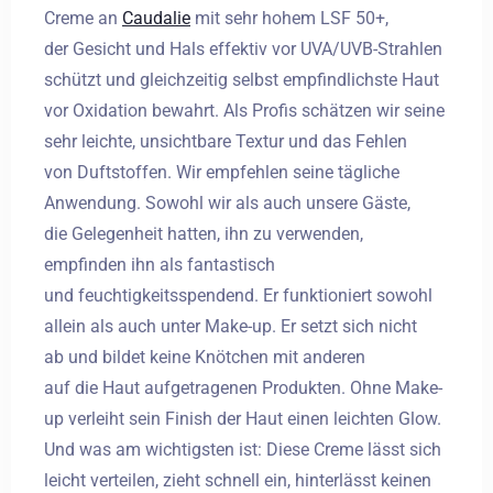
Creme an
Caudalie
mit sehr hohem LSF 50+,
der Gesicht und Hals effektiv vor UVA/UVB-Strahlen
Abreise
schützt und gleichzeitig selbst empfindlichste Haut
vor Oxidation bewahrt. Als Profis schätzen wir seine
sehr leichte, unsichtbare Textur und das Fehlen
Erwachsene
Kinder
von Duftstoffen. Wir empfehlen seine tägliche
Anwendung. Sowohl wir als auch unsere Gäste,
1
0
die Gelegenheit hatten, ihn zu verwenden,
empfinden ihn als fantastisch
SUCHE
und feuchtigkeitsspendend. Er funktioniert sowohl
allein als auch unter Make-up. Er setzt sich nicht
ab und bildet keine Knötchen mit anderen
auf die Haut aufgetragenen Produkten. Ohne Make-
up verleiht sein Finish der Haut einen leichten Glow.
Und was am wichtigsten ist: Diese Creme lässt sich
leicht verteilen, zieht schnell ein, hinterlässt keinen