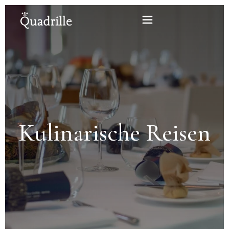
Startseite
Hotel für Erwachsene
Kulinarische Reisen
Zimmer
Pakete
SPA
Weißes Kaninchen Restaurant
Konferenzen