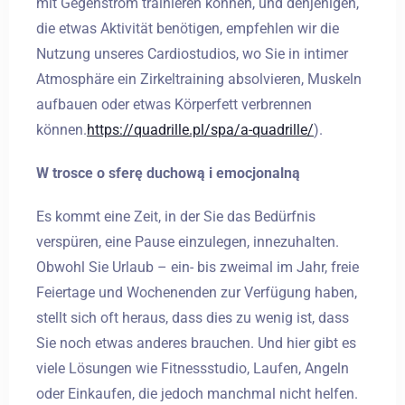
mit Gegenstrom trainieren können, und denjenigen,
die etwas Aktivität benötigen, empfehlen wir die
Nutzung unseres Cardiostudios, wo Sie in intimer
Atmosphäre ein Zirkeltraining absolvieren, Muskeln
aufbauen oder etwas Körperfett verbrennen
können.
https://quadrille.pl/spa/a-quadrille/
).
W trosce o sferę duchową i emocjonalną
Anreise
Es kommt eine Zeit, in der Sie das Bedürfnis
verspüren, eine Pause einzulegen, innezuhalten.
Obwohl Sie Urlaub – ein- bis zweimal im Jahr, freie
Abreise
Feiertage und Wochenenden zur Verfügung haben,
stellt sich oft heraus, dass dies zu wenig ist, dass
Sie noch etwas anderes brauchen. Und hier gibt es
Erwachsene
Kinder
viele Lösungen wie Fitnessstudio, Laufen, Angeln
1
0
oder Einkaufen, die jedoch manchmal nicht helfen.