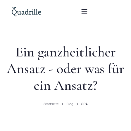
Startseite
Ein ganzheitlicher
Hotel für Erwachsene
Ansatz - oder was für
Zimmer
ein Ansatz?
Pakete
SPA
Startseite
Blog
SPA
Weißes Kaninchen Restaurant
Konferenzen