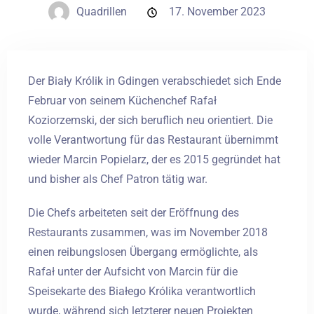
Quadrillen
17. November 2023
Hochzeiten
Kontakt
Der Biały Królik in Gdingen verabschiedet sich Ende
Februar von seinem Küchenchef Rafał
PL
Koziorzemski, der sich beruflich neu orientiert. Die
volle Verantwortung für das Restaurant übernimmt
wieder Marcin Popielarz, der es 2015 gegründet hat
und bisher als Chef Patron tätig war.
Die Chefs arbeiteten seit der Eröffnung des
Restaurants zusammen, was im November 2018
einen reibungslosen Übergang ermöglichte, als
Rafał unter der Aufsicht von Marcin für die
Speisekarte des Białego Królika verantwortlich
wurde, während sich letzterer neuen Projekten