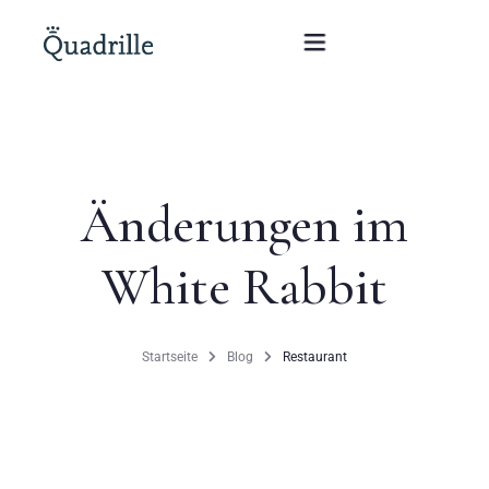
Startseite
Änderungen im
Hotel für Erwachsene
White Rabbit
Zimmer
Pakete
Startseite
Blog
Restaurant
SPA
Weißes Kaninchen Restaurant
Konferenzen