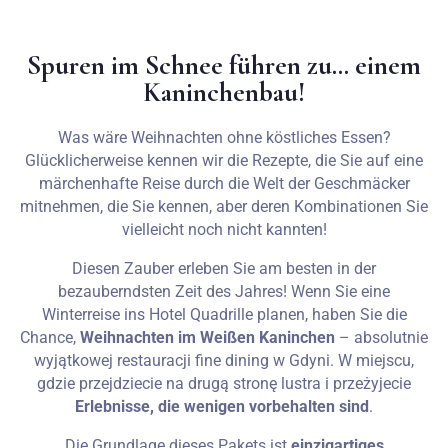
Hochzeiten
Spuren im Schnee führen zu… einem
Kaninchenbau!
Kontakt
Was wäre Weihnachten ohne köstliches Essen?
PL
Glücklicherweise kennen wir die Rezepte, die Sie auf eine
märchenhafte Reise durch die Welt der Geschmäcker
mitnehmen, die Sie kennen, aber deren Kombinationen Sie
vielleicht noch nicht kannten!
Diesen Zauber erleben Sie am besten in der
bezauberndsten Zeit des Jahres! Wenn Sie eine
Winterreise ins Hotel Quadrille planen, haben Sie die
Chance,
Weihnachten im Weißen Kaninchen
– absolutnie
wyjątkowej restauracji fine dining w Gdyni. W miejscu,
gdzie przejdziecie na drugą stronę lustra i przeżyjecie
Erlebnisse, die wenigen vorbehalten sind
.
Die Grundlage dieses Pakets ist
einzigartiges