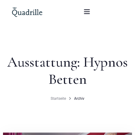
Startseite
Ausstattung:
Hypnos
Hotel für Erwachsene
Betten
Zimmer
Pakete
Startseite
Archiv
SPA
Weißes Kaninchen Restaurant
Konferenzen