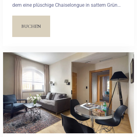
dem eine plüschige Chaiselongue in sattem Grün
die Hauptrolle spielt. Die Spitzen- und Korsetttapete
kontrastiert mit der weißen Paspelierung im
BUCHEN
Palaststil. Im Schlafzimmer spielt das weiße
Bettkopfteil mit Zierknöpfen die Hauptrolle, ergänzt
durch Federlampen, Spitzentapeten in sattem Rot
und kelchförmige Wandlampen.