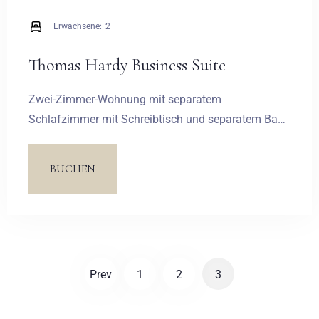
Erwachsene:
2
Thomas Hardy Business Suite
Zwei-Zimmer-Wohnung mit separatem
Schlafzimmer mit Schreibtisch und separatem Bad.
Das geräumige Wohnzimmer hat eine bequeme
Sofaecke und ein zweites Badezimmer. Das Ganze
BUCHEN
wird durch eine Terrasse mit Blick auf einen
malerischen Teich ergänzt.
Anreise
Prev
1
2
3
Abreise