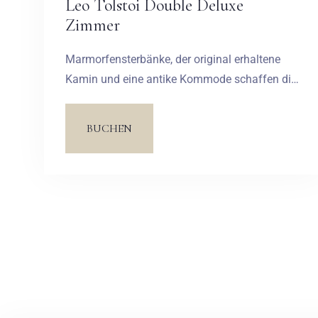
Leo Tolstoi Double Deluxe
Zimmer
Marmorfensterbänke, der original erhaltene
Kamin und eine antike Kommode schaffen die
Atmosphäre einer alten bürgerlichen Wohnung.
Ein Kleiderschrank mit dekorativem
BUCHEN
Kranzgesims, Lampen in Form von
Vogelkäfigen und gedeckte Farben verleihen
dem Interieur einen Hauch von Eleganz und
Gelassenheit. Die verglaste Wand des
Badezimmers vermittelt ein Gefühl von Weite,
und der herrliche Blick aus dem Fenster auf
den Park vervollständigt die entspannende
Atmosphäre.