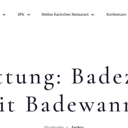
SPA
Weißes Kaninchen Restaurant
Konferenzen
ttung:
Bade
it Badewan
Startseite
Archiv