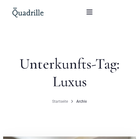
Startseite
Unterkunfts-Tag:
Hotel für Erwachsene
Luxus
Zimmer
Pakete
Startseite
Archiv
SPA
Weißes Kaninchen Restaurant
Konferenzen