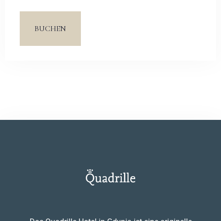
Das geräumige Wohnzimmer hat eine bequeme
Sofaecke und ein zweites Badezimmer. Das Ganze
BUCHEN
wird durch eine Terrasse mit Blick auf einen
malerischen Teich ergänzt.
Anreise