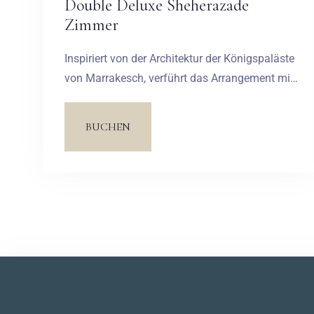
Double Deluxe Sheherazade
Zimmer
Inspiriert von der Architektur der Königspaläste
von Marrakesch, verführt das Arrangement mit
einem Rausch der Farben. Die
charakteristischen Blau- und Goldtöne sowie
BUCHEN
die rostigen Rottöne erinnern zweifellos an die
Opulenz der arabischen Märkte. Die großen
Fensterbänke aus exotischem Merbauholz sind
mit zahlreichen Kissen bedeckt. Ein Hauch von
Orient ist durch Details wie die naturgefärbten
Lederpuffs und die schimmernden
Keramikfliesen zu spüren.