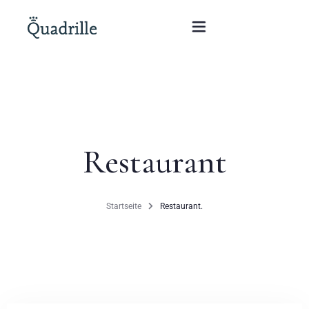
Startseite
Hotel für Erwachsene
Restaurant
Zimmer
Pakete
Startseite
Restaurant.
SPA
Weißes Kaninchen Restaurant
Konferenzen