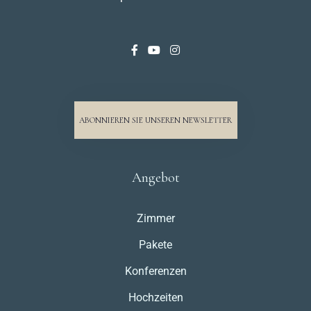
Anreise
ABONNIEREN SIE UNSEREN NEWSLETTER
Abreise
Angebot
Zimmer
Erwachsene
Kinder
Pakete
1
0
Konferenzen
Hochzeiten
SUCHE