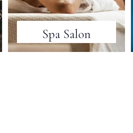
Spa Salon
Anreise
$
10
/ Pro Instanz / Pro Gast
Abreise
Erwachsene
Kinder
1
0