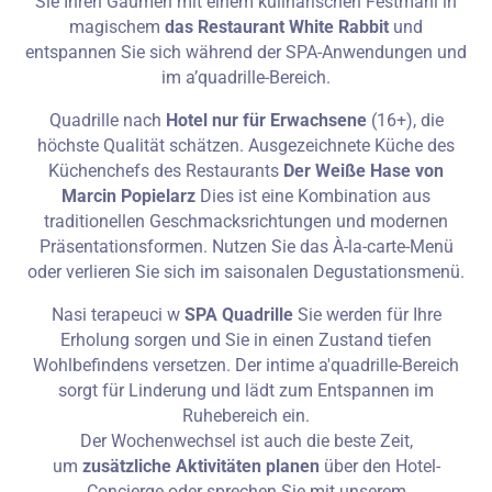
Sie Ihren Gaumen mit einem kulinarischen Festmahl in
magischem
das Restaurant White Rabbit
und
entspannen Sie sich während der SPA-Anwendungen und
im a’quadrille-Bereich.
Quadrille nach
Hotel nur für Erwachsene
(16+), die
höchste Qualität schätzen. Ausgezeichnete Küche des
Küchenchefs des Restaurants
Der Weiße Hase von
Marcin Popielarz
Dies ist eine Kombination aus
traditionellen Geschmacksrichtungen und modernen
Präsentationsformen. Nutzen Sie das À-la-carte-Menü
oder verlieren Sie sich im saisonalen Degustationsmenü.
Nasi terapeuci w
SPA Quadrille
Sie werden für Ihre
Erholung sorgen und Sie in einen Zustand tiefen
Wohlbefindens versetzen. Der intime a'quadrille-Bereich
sorgt für Linderung und lädt zum Entspannen im
Ruhebereich ein.
Der Wochenwechsel ist auch die beste Zeit,
um
zusätzliche Aktivitäten planen
über den Hotel-
Concierge oder sprechen Sie mit unserem