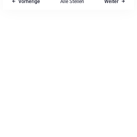
Vorherige
Alle Stellen
Weiter
1
0
SUCHE
Einen Kommentar schreiben