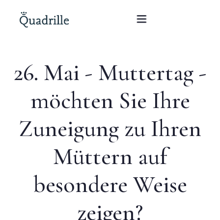
26. Mai - Muttertag -
Startseite
möchten Sie Ihre
Hotel für Erwachsene
Zuneigung zu Ihren
Zimmer
Pakete
Müttern auf
SPA
besondere Weise
Weißes Kaninchen Restaurant
zeigen?
Konferenzen