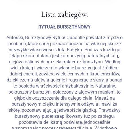
Lista zabiegów:
RYTUAŁ BURSZTYNOWY
Autorski, Bursztynowy Rytuał Quadrille powstał z myślą o
osobach, które chcą poznać i poczuć na własnej skórze
niezwykłe właściwości złota Bałtyku. Podczas każdego
etapu skóra otulana jest kompozycją naturalnych alg,
olejów roślinnych oraz ekstraktem z bursztynu. Według
wielu ksiąg i wierzeń to właśnie bursztyn jest źródłem
dobrej energii, zawiera wiele cennych mikroelementów,
dzięki czemu ułatwia gojenie i regenerację skóry, a ponad
to posiada właściwości antybakteryjnie. Naturalny,
pokruszony bursztyn, połączony z algowym masłem, to
głębokie oczyszczenie dla całego ciała. Masaż na
bursztynowym olejku intensywnie odżywia i nawilża
skórę, pozostawiając ją jedwabiście gładką. Prawdziwy
bursztynowy puder zaaplikowany tuż po zabiegu,
pozostawia delikatną poświatę, jednocześnie
wspomagając procesy regeneracji ciała. Wyjątkowo