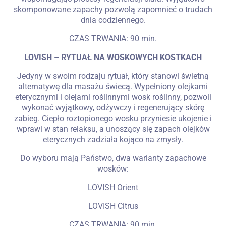
skomponowane zapachy pozwolą zapomnieć o trudach
dnia codziennego.
Zameldować się
CZAS TRWANIA: 90 min.
LOVISH – RYTUAŁ NA WOSKOWYCH KOSTKACH
Jedyny w swoim rodzaju rytuał, który stanowi świetną
Wymeldować się
alternatywę dla masażu świecą. Wypełniony olejkami
eterycznymi i olejami roślinnymi wosk roślinny, pozwoli
wykonać wyjątkowy, odżywczy i regenerujący skórę
zabieg. Ciepło roztopionego wosku przyniesie ukojenie i
Dorośli
Dzieci
wprawi w stan relaksu, a unoszący się zapach olejków
eterycznych zadziała kojąco na zmysły.
1
0
Do wyboru mają Państwo, dwa warianty zapachowe
wosków:
SZUKAJ
LOVISH Orient
LOVISH Citrus
CZAS TRWANIA: 90 min.