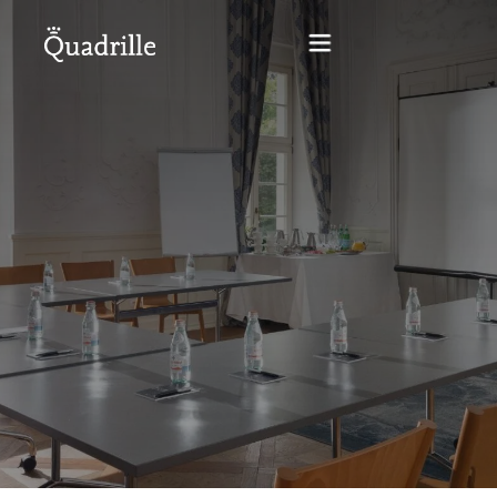
Home
Hotel dla dorosłych
Pokoje
Pakiety
SPA
Restauracja Biały Królik
Konferencje