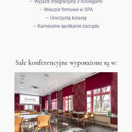
– Wyjazd integracyjny z noclegami
Wymeldować się
– Wieczór firmowe w SPA
– Uroczystą kolację
– Kameralne spotkanie zarządu
Dorośli
Dzieci
1
0
SZUKAJ
Sale konferencyjne wyposażone są w: