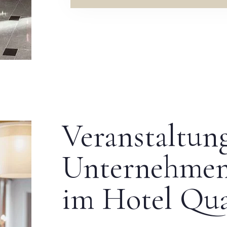
Abreise
Erwachsene
Kinder
1
0
SUCHE
Veranstaltun
Unternehme
im Hotel Qua