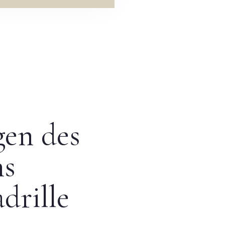
gen des
ns
drille