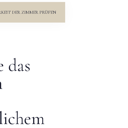
RKEIT DER ZIMMER PRÜFEN
e das
n
lichem