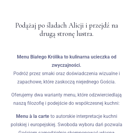
Wesela
Podążaj po śladach Alicji i przejdź na
Blog
drugą stronę lustra.
Kontakt
Menu Białego Królika to kulinarna ucieczka od
PL
zwyczajności.
Podróż przez smaki oraz doświadczenia wizualne i
zapachowe, które zaskoczą niejednego Gościa.
Oferujemy dwa warianty menu, które odzwierciedlają
naszą filozofię i podejście do współczesnej kuchni:
Menu à la carte
to autorskie interpretacje kuchni
polskiej i europejskiej. Swoboda wyboru dań pozwala
Gościom samodzielnie skomponować własną