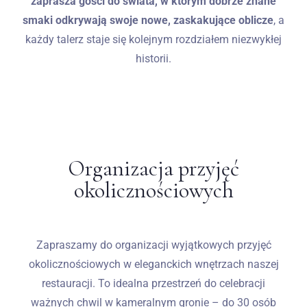
zaprasza gości do świata, w którym dobrze znane
smaki odkrywają swoje nowe, zaskakujące oblicze
, a
każdy talerz staje się kolejnym rozdziałem niezwykłej
historii.
Organizacja przyjęć
okolicznościowych
Zameldować się
Zapraszamy do organizacji wyjątkowych przyjęć
Wymeldować się
okolicznościowych w eleganckich wnętrzach naszej
restauracji. To idealna przestrzeń do celebracji
ważnych chwil w kameralnym gronie – do 30 osób
Dorośli
Dzieci