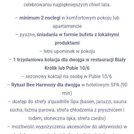
celebrowaniu najpiękniejszych chwil lata.
–
minimum 2 noclegi
w komfortowym pokoju lub
apartamencie
– pyszne,
śniadania w formie bufetu z lokalnymi
produktami
– letni upominek w pokoju
–
1 trzydaniowa kolacja dla dwojga w restauracji Biały
Królik lub Pubie 10/6
– sezonowy koktajl na osobę w Pubie 10/6
–
Rytuał Bee Harmony dla dwojga
w hotelowym SPA (90
min)
– dostęp do strefy a’quadrille Spa (basen, jacuzzi, sauna
sucha, łaźnia parowa, strefa chłodzenia z prysznicem i
lodem, słoneczna łąka, strefa cardio)
– możliwość wypożyczenia akcesoriów do aktywności w