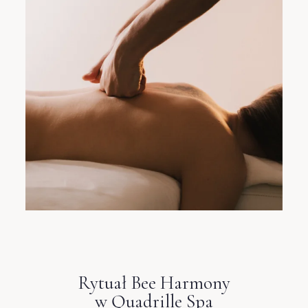
1
0
SZUKAJ
Rytuał Bee Harmony
w Quadrille Spa