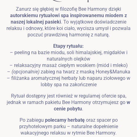
Zanurz się głębiej w filozofię Bee Harmony dzięki
autorskiemu rytuałowi spa inspirowanemu miodem z
naszej lokalnej pasieki
. To wyjątkowe doświadczenie
relaksu i odnowy, które koi ciało, wycisza umysł i pozwala
poczuć prawdziwą harmonię z naturą.
Etapy rytuału:
– peeling na bazie miodu, soli himalajskiej, migdałów i
naturalnych olejków
– relaksacyjny masaż ciepłym woskiem (miód i mleko)
–
(opcjonalnie)
zabieg na twarz z maską Honey&Manuka
– filiżanka aromatycznej herbaty lub naparu ziołowego w
lobby spa na zakończenie
Rytuał dostępny jest również w regularnej ofercie spa,
jednak w ramach pakietu Bee Harmony otrzymujesz go
w
cenie pobytu
.
Po zabiegu
polecamy herbatę
oraz spacer po
przyhotelowym parku – naturalne dopełnienie
wakacyjnego relaksu w rytmie Bee Harmony.