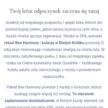
Twój letni odpoczynek zaczyna się tutaj
Wesela
Ucieknij od miejskiego pośpiechu i spędź kilka letnich dni
Blog
pośród bujnej zieleni, gdzie natura wyznacza rytm dnia, a
każda chwila sprzyja regeneracji. Relaks w SPA, autorski
Kontakt
rytuał Bee Harmony
i
kolacja w Białym Króliku
pozwolą Ci
PL
odzyskać równowagę i naładować energię na resztę lata. W
otoczeniu zabytkowego parku, z dala od miejskiego zgiełku,
czeka na Ciebie kameralny świat Quadrille – butikowego
hotelu adults only stworzonego z myślą o prawdziwym
wypoczynku.
Pakiet Bee Harmony powstał z myślą o Gościach, którzy
szukają czegoś więcej niż nocleg.
To starannie
zaplanowane doświadczenie
, w którym każdy element, od
odprężających rytuałów SPA, przez sezonową kuchnię, po