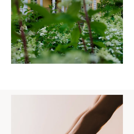
Zameldować się
Wymeldować się
Dorośli
Dzieci