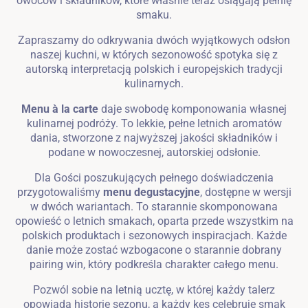
owoców i składników, które właśnie teraz osiągają pełnię
smaku.
Zapraszamy do odkrywania dwóch wyjątkowych odsłon
naszej kuchni, w których sezonowość spotyka się z
autorską interpretacją polskich i europejskich tradycji
kulinarnych.
Menu à la carte
daje swobodę komponowania własnej
kulinarnej podróży. To lekkie, pełne letnich aromatów
dania, stworzone z najwyższej jakości składników i
podane w nowoczesnej, autorskiej odsłonie.
Dla Gości poszukujących pełnego doświadczenia
przygotowaliśmy
menu degustacyjne
, dostępne w wersji
w dwóch wariantach. To starannie skomponowana
opowieść o letnich smakach, oparta przede wszystkim na
polskich produktach i sezonowych inspiracjach. Każde
danie może zostać wzbogacone o starannie dobrany
pairing win, który podkreśla charakter całego menu.
Pozwól sobie na letnią ucztę, w której każdy talerz
opowiada historię sezonu, a każdy kęs celebruje smak